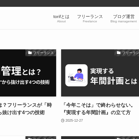
torifとは
フリーランス
ブログ運営
About
Freelance
Blog management
フリーランス
フリーラ
は？フリーランスが「時
「今年こそは」で終わらせない。
ら抜け出す4つの技術
『実現する年間計画』の立て方
2025-12-27